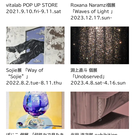
vitalab POP UP STORE
Roxana Naramzi個展
2021.9.10.fri-9.11.sat
「Waves of Light 」
2023.12.17.sun-
12.24.sun
Sojie展 「Way of
淵上直斗 個展
“Sojie”」
「Unobserved」
2022.8.2.tue-8.11.thu
2023.4.8.sat-4.16.sun