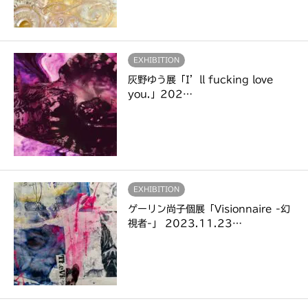
EXHIBITION
灰野ゆう展「I’ll fucking love
you.」202…
EXHIBITION
ゲーリン尚子個展「Visionnaire -幻
視者-」 2023.11.23…