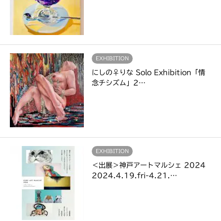
EXHIBITION
にしの♀りな Solo Exhibition「情
念チシズム」2…
EXHIBITION
＜出展＞神戸アートマルシェ 2024
2024.4.19.fri-4.21.…