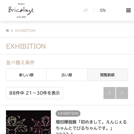
JP
EN
EXHIBITION
EXHIBITION
並べ替え条件
新しい順
古い順
閲覧数順
88件中 21〜30件を表示


EXHIBITION
増田輝個展「初めまして。えんじぇる
ちゃんとでびるちゃんです。」