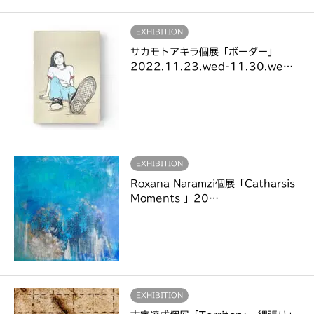
EXHIBITION
サカモトアキラ個展「ボーダー」
2022.11.23.wed-11.30.we…
EXHIBITION
Roxana Naramzi個展「Catharsis
Moments 」20…
EXHIBITION