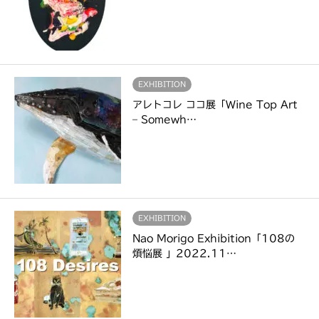
EXHIBITION
アレトコレ ココ展「Wine Top Art
– Somewh…
EXHIBITION
Nao Morigo Exhibition「108の
煩悩展 」2022.11…